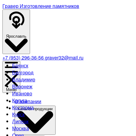
Гравер
Изготовление памятников
Ярославль
+7 (953) 296-36-56
graver32@mail.ru
Брянск
Белгород
Владимир
Воронеж
Меню
Иваново
Калуга
О компании
Кострома
Каталог продукции
Курск
Липецк
Москва
Орел