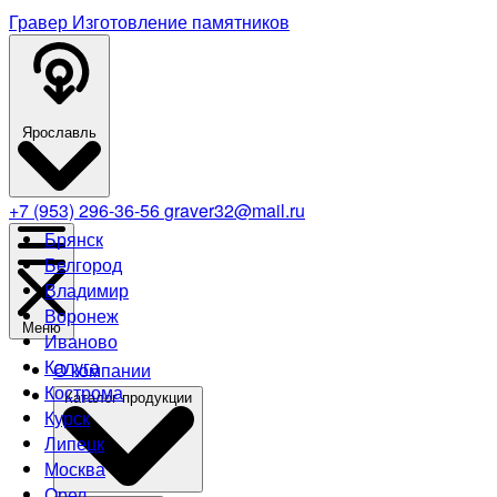
Гравер
Изготовление памятников
Ярославль
+7 (953) 296-36-56
graver32@mail.ru
Брянск
Белгород
Владимир
Воронеж
Меню
Иваново
Калуга
О компании
Кострома
Каталог продукции
Курск
Липецк
Москва
Орел